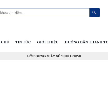
 CHỦ
TIN TỨC
GIỚI THIỆU
HƯỚNG DẪN THANH T
HỘP ĐỰNG GIẤY VỆ SINH HG656