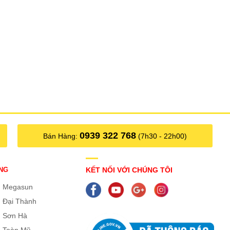
0939 322 768
Bán Hàng:
(7h30 - 22h00)
NG
KẾT NỐI VỚI CHÚNG TÔI
g Megasun
 Đại Thành
 Sơn Hà