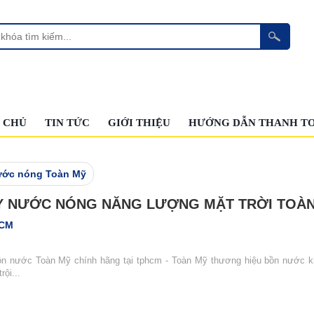
 CHỦ
TIN TỨC
GIỚI THIỆU
HƯỚNG DẪN THANH T
ước nóng Toàn Mỹ
 NƯỚC NÓNG NĂNG LƯỢNG MẶT TRỜI TOÀ
HCM
n nước Toàn Mỹ chính hãng tại tphcm - Toàn Mỹ thương hiệu bồn nước khô
rội...