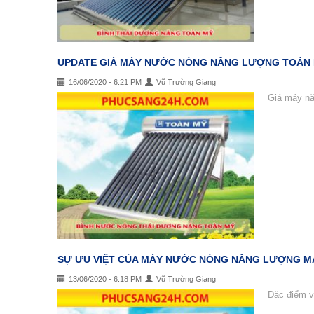
UPDATE GIÁ MÁY NƯỚC NÓNG NĂNG LƯỢNG TOÀN M
16/06/2020 - 6:21 PM
Vũ Trường Giang
Giá máy nă
SỰ ƯU VIỆT CỦA MÁY NƯỚC NÓNG NĂNG LƯỢNG MẶ
13/06/2020 - 6:18 PM
Vũ Trường Giang
Đặc điểm v