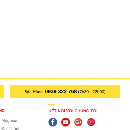
0939 322 768
Bán Hàng:
(7h30 - 22h00)
NG
KẾT NỐI VỚI CHÚNG TÔI
g Megasun
 Đại Thành