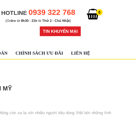
0939 322 768
HOTLINE
0
(Online từ
8h30 - 21h
từ
Thứ 2 - Chủ Nhật
)
TIN KHUYẾN MẠI
OÁN
CHÍNH SÁCH ƯU ĐÃI
LIÊN HỆ
N MỸ
ng còn xa lạ với nhiều người tiêu dùng Việt bởi những tính