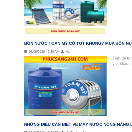
BỒN NƯỚC TOÀN MỸ CÓ TỐT KHÔNG? MUA BỒN NƯ
08/08/2020 - 2:30 AM
Na
Trên thị t
việt khác...
NHỮNG ĐIỀU CẦN BIẾT VỀ MÁY NƯỚC NÓNG NĂNG 