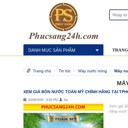
DANH MỤC SẢN PHẨM
TRANG
Trang chủ
Tin tức
Máy nước nóng
Máy n
MÁY
XEM GIÁ BỒN NƯỚC TOÀN MỸ CHÍNH HÃNG TẠI TP
20/09/2020 - 6:56 PM
Na
Xem giá bồ
năng vượt t