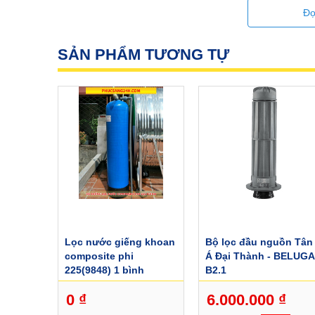
Đọ
SẢN PHẨM TƯƠNG TỰ
Lọc nước giếng khoan
Bộ lọc đầu nguồn Tân
composite phi
Á Đại Thành - BELUGA
225(9848) 1 bình
B2.1
GKC2251B
0 ₫
6.000.000 ₫