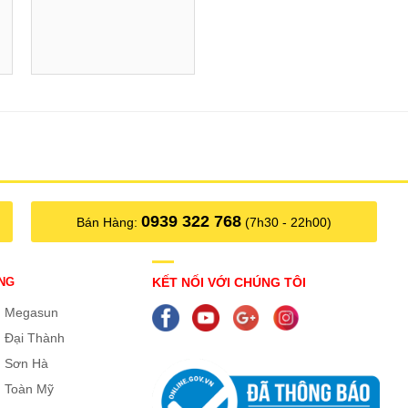
0939 322 768
Bán Hàng:
(7h30 - 22h00)
NG
KẾT NỐI VỚI CHÚNG TÔI
a đình bạn luôn có nguồn nước sạch để sử dụng
g Megasun
 Đại Thành
 Sơn Hà
HÔ ĐẦU NGUỒN COMPOSITE 3072
 Toàn Mỹ