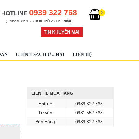
0939 322 768
HOTLINE
0
(Online từ
8h30 - 21h
từ
Thứ 2 - Chủ Nhật
)
TIN KHUYẾN MẠI
OÁN
CHÍNH SÁCH ƯU ĐÃI
LIÊN HỆ
LIÊN HỆ MUA HÀNG
Hotline:
0939 322 768
Tư vấn:
0931 552 768
Bán Hàng:
0939 322 768