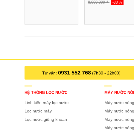
8.999.999 ₫
-33 %
0931 552 768
Tư vấn:
(7h30 - 22h00)
HỆ THỐNG LỌC NƯỚC
MÁY NƯỚC NÓ
Lắp đặt bình lọc thô đầu nguồn giúp gi
Linh kiện máy lọc nước
Máy nước nón
Lọc nước máy
Máy nước nóng
Lọc nước giếng khoan
Máy nước nóng
CHI TIẾT VỀ BÌNH LỌC T
Máy nước nóng