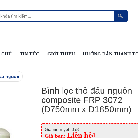
 CHỦ
TIN TỨC
GIỚI THIỆU
HƯỚNG DẪN THANH T
đầu nguồn
Bình lọc thô đầu nguồn
composite FRP 3072
(D750mm x D1850mm)
Giá niêm yết:
0 đ
₫
Liên hệ
₫
Giá bán: