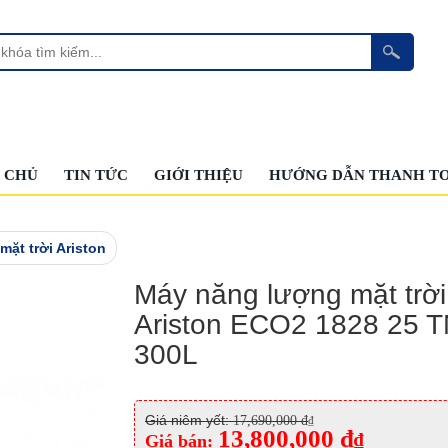
 CHỦ
TIN TỨC
GIỚI THIỆU
HƯỚNG DẪN THANH T
ặt trời Ariston
Máy năng lượng mặt trời
Ariston ECO2 1828 25 
300L
Giá niêm yết:
17,690,000 đ
₫
13,800,000 đ
₫
Giá bán: