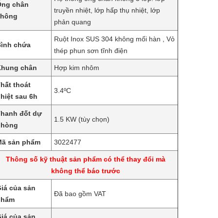
Ống chân
truyền nhiệt, lớp hấp thụ nhiệt, lớp
không
phản quang
Ruột Inox SUS 304 không mối hàn , Vỏ
ình chứa
thép phun sơn tĩnh điện
Khung chân
Hợp kim nhôm
hất thoát
3.4ºC
hiệt sau 6h
hanh đốt dự
1.5 KW (tùy chọn)
phòng
Mã sản phẩm
3022477
Thông số kỹ thuật sản phẩm có thể thay đổi mà
không thể báo trước
iá của sản
Đã bao gồm VAT
phẩm
iá của sản