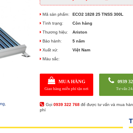
Mã sản phẩm:
ECO2 1828 25 TNSS 300L
Tình trạng:
Còn hàng
Thương hiệu:
Ariston
Bảo hành:
5 năm
Xuất xứ:
Việt Nam
Màu sắc:
MUA HÀNG
0939 32
Giao hàng miễn phí tận nơi
Tư vấn 24
ăng
,
Gọi
0939 322 768
để được tư vấn và mua hà
phí
T