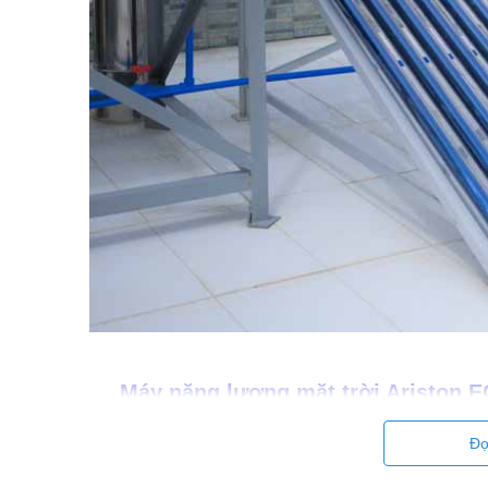
Máy năng lượng mặt trời Ariston E
Đọ
THÔNG TIN SẢN PHẨM MÁY NĂNG L
TN