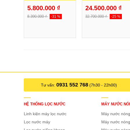
5.800.000 ₫
24.500.000 ₫
8.390.000 ₫
32.700.000 ₫
-31 %
-25 %
0931 552 768
Tư vấn:
(7h30 - 22h00)
HỆ THỐNG LỌC NƯỚC
MÁY NƯỚC NÓ
Linh kiện máy lọc nước
Máy nước nón
Lọc nước máy
Máy nước nóng