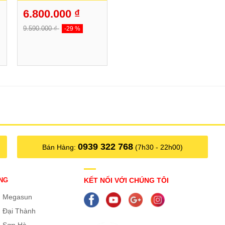
6.800.000 ₫
9.590.000 ₫
-29 %
0939 322 768
Bán Hàng:
(7h30 - 22h00)
NG
KẾT NỐI VỚI CHÚNG TÔI
g Megasun
 Đại Thành