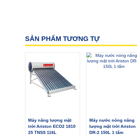
Máy năng lượng mặt trời Ariston ECO2
máy nước nóng năng lượng mặt trời dạn
tích là 300lít. Mỗi sản phẩm máy nước
SẢN PHẨM TƯƠNG TỰ
25 TNSS 300L được thiết kế 28 ống c
đường kính là 58 mm.
Điểm đặc biệt của sản phẩm này là diện
trước đây, cụ thể là 3.84m2. Cùng với đó
đến 1500 W. Diện tích tối thiểu để có 
ECO2 1828 25 TNSS 300L là 2540 x 11
công nghệ Ý tại Trung Quốc và có thời g
Máy năng lượng mặt
Máy nước nóng năng
trời Ariston ECO2 1810
lượng mặt trời Ariston
25 TNSS 116L
DR-2 150L 1 tấm