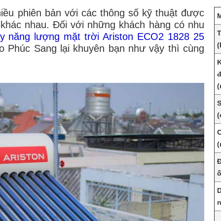
ều phiên bản với các thông số kỹ thuật được
M
 khác nhau. Đối với những khách hàng có nhu
T
y năng lượng mặt trời Ariston ECO2 1828 25
(
ao Phúc Sang lại khuyên bạn như vậy thì cùng
K
đ
S
(
C
D
n