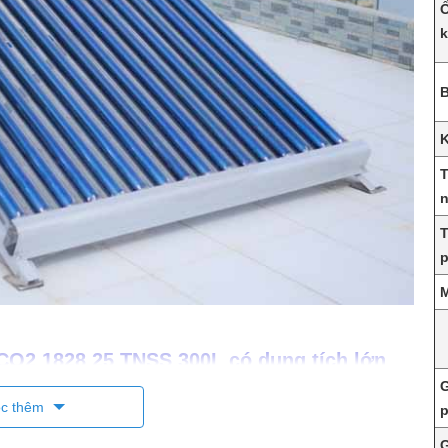
B
T
n
T
CO2 1828 25 TNSS 300L có dung tích lớn
G
c thêm
ƯỢNG MẶT TRỜI ARISTON ECO2 1828 25
SS 300L
G