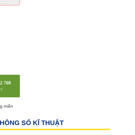
2 768
/7
ng miễn
HÔNG SỐ KĨ THUẬT