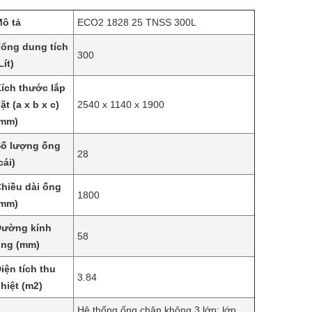
ô tả
ECO2 1828 25 TNSS 300L
ổng dung tích
300
Lít)
ích thước lắp
ặt (a x b x c)
2540 x 1140 x 1900
(mm)
ố lượng ống
28
cái)
hiều dài ống
1800
(mm)
Đường kính
58
ống (mm)
iện tích thu
3.84
hiệt (m2)
Hệ thống ống chân không 3 lớp: lớp