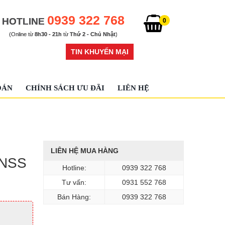
0939 322 768
HOTLINE
0
(Online từ
8h30 - 21h
từ
Thứ 2 - Chủ Nhật
)
TIN KHUYẾN MẠI
OÁN
CHÍNH SÁCH ƯU ĐÃI
LIÊN HỆ
LIÊN HỆ MUA HÀNG
TNSS
Hotline:
0939 322 768
Tư vấn:
0931 552 768
Bán Hàng:
0939 322 768