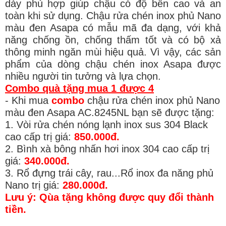
dày phù hợp giúp chậu có độ bền cao và an
toàn khi sử dụng. Chậu rửa chén inox phủ Nano
màu đen Asapa có mẫu mã đa dạng, với khả
năng chống ồn, chống thấm tốt và có bộ xả
thông minh ngăn mùi hiệu quả. Vì vậy, các sản
phẩm của dòng chậu chén inox Asapa được
nhiều người tin tưởng và lựa chọn.
Combo quà tặng mua 1 được 4
- Khi mua
combo
chậu rửa chén inox phủ Nano
màu đen Asapa AC.8245NL bạn sẽ được tặng:
1. Vòi rửa chén
nóng lạnh
inox sus 304 Black
cao cấp trị giá:
850.000đ.
2. Bình xà bông nhấn hơi inox 304 cao cấp trị
giá:
340.000đ.
3. Rổ đựng trái cây, rau...Rổ inox đa năng phủ
Nano trị giá:
280.000đ.
Lưu ý: Qùa tặng không được quy đổi thành
tiền.