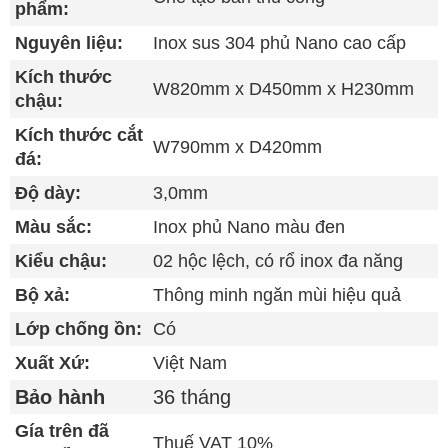
LÝ DO NÊN SỬ DỤNG CHẬU RỬA CHÉN
phẩm:
INOX SUS 304 PHỦ NANO ASAPA
Nguyên liệu:
Inox sus 304 phủ Nano cao cấp
Kích thước
♦
Chậu rửa chén Asapa
AC.
8245NL inox phủ
W820mm x D450mm x H230mm
chậu:
Nano màu đen là dòng sản phẩm mới được sản
xuất theo phương pháp bán thủ công từ nguyên
Kích thước cắt
W790mm x D420mm
liệu thép không gỉ inox sus 304 cao cấp có độ
đá:
bền cao, chịu nhiệt tốt.
Độ dày:
3,0mm
♦
Bộ xả thông minh ngăn mùi hiệu quả.
♦ Chậu rửa chén được phủ lớp
Nano kháng
Màu sắc:
Inox phủ Nano màu đen
khuẩn.
Kiểu chậu:
02 hộc lệch, có rổ inox đa năng
♦
Rổ lọc rác bằng inox tiện lợi.
Bộ xả:
Thông minh ngăn mùi hiệu quả
♦
Có lớp
chống ồn và chống thấm
giúp chậu
bền bỉ theo theo thời.
Lớp chống ồn:
Có
♦
Chậu Asapa có độ sâu 23cm kết hợp bộ xả
Xuất Xứ:
Việt Nam
chống tràn giúp
nước không bị bắn ra
ngoài
khi sử dụng.
Bảo hành
36 tháng
♦ Chậu có cấu tạo 2 hộc có rổ inox đa năng rất
Gía trên đã
tiện lợi khi sử dụng.
Thuế VAT 10%