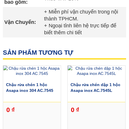
bao gồm:
♦
Chậu rửa chén Asapa
được làm từ thép
+ Miễn phí vận chuyển trong nội
không gỉ
inox phủ Nano màu đen
nên dễ dàng
thành TPHCM.
lau chùi khi bị bám bẩn cũng như không bị trầy
Vận Chuyển:
+ Ngoại tỉnh liên hệ trực tiếp để
xước, móp méo trong quá trình sử dụng
biết thêm chi tiết
- Thông số kỹ thuật:
+ Kích thước: W820 x D450 x D230mm
SẢN PHẨM TƯƠNG TỰ
+ Kích thước cắt mặt đá: W790 x H420mm
-->
Bạn nên xem thêm:
Chậu rửa chén
Erowin
Chậu rửa chén 1 hộc
Chậu rửa chén dập 1 hộc
Asapa inox 304 AC.7545
Asapa inox AC.7545L
0 ₫
0 ₫