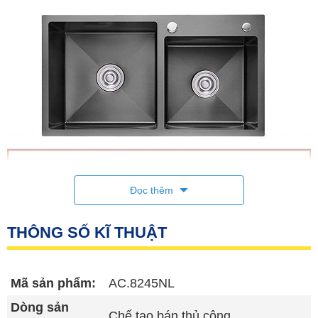
Đọc thêm
THÔNG SỐ KĨ THUẬT
Chậu rửa chén inox 304 2 hộc lệch phủ Nano
Asapa AC.8245NL
Mã sản phẩm:
AC.8245NL
Dòng sản
Chế tạo bán thủ công