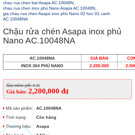
chau rua chen bat Asapa AC.10048N
,
chau rua chen inox phủ Nano Asapa AC.10048N
,
gia chau rua chen Asapa inox phủ Nano 02 hoc 01 canh
AC.10048NA
,
Chậu rửa chén Asapa inox phủ
Nano AC.10048NA
AC.10048NA
GIÁ BÁN
CO
INOX 304 PHỦ NANO
2.200.000
2.50
Giá niêm yết:
0 đ
₫
2,200,000 đ
₫
Giá bán:
Mã sản phẩm:
AC.10048NA
Tình trạng:
Còn hàng
Thương hiệu:
Asapa