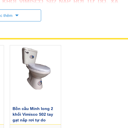
KHỐI VIMISCO S02 NẮP RƠI TỰ DO, XẢ
c thêm
ự do
mm
ONG VIMISCO S02 NẮP RƠI TỰ DO, XẢ 2
Bồn cầu Minh long 2
khối Vimisco S02 tay
i, tinh tế
gạt nắp rơi tự do