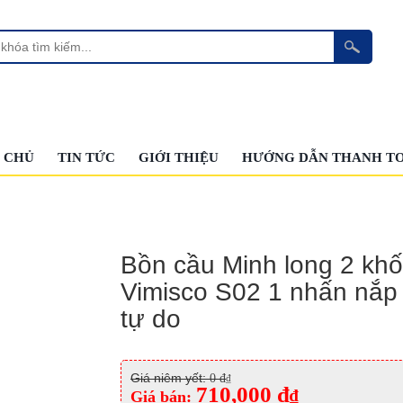
 CHỦ
TIN TỨC
GIỚI THIỆU
HƯỚNG DẪN THANH T
Bồn cầu Minh long 2 khố
Vimisco S02 1 nhấn nắp 
tự do
Giá niêm yết:
0 đ
₫
710,000 đ
₫
Giá bán: