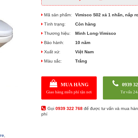
Mã sản phẩm:
Vimisco S02 xả 1 nhấn, nắp rơ
Tình trạng:
Còn hàng
Thương hiệu:
Minh Long-Vimisco
Bảo hành:
10 năm
Xuất xứ:
Việt Nam
Màu sắc:
Trắng
MUA HÀNG
0939 32
Giao hàng miễn phí tận nơi
Tư vấn 24
Gọi
0939 322 768
để được tư vấn và mua hà
phí
 re
,