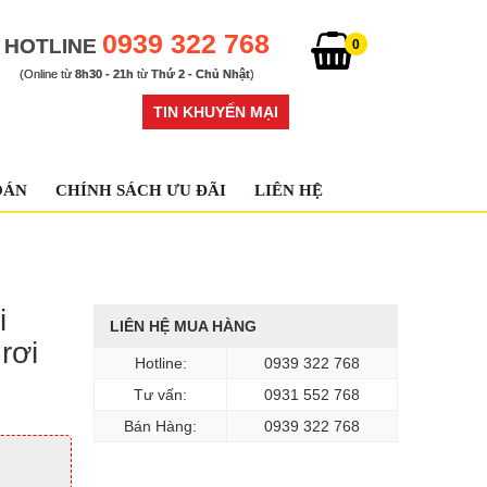
0939 322 768
HOTLINE
0
(Online từ
8h30 - 21h
từ
Thứ 2 - Chủ Nhật
)
TIN KHUYẾN MẠI
OÁN
CHÍNH SÁCH ƯU ĐÃI
LIÊN HỆ
i
LIÊN HỆ MUA HÀNG
rơi
Hotline:
0939 322 768
Tư vấn:
0931 552 768
Bán Hàng:
0939 322 768