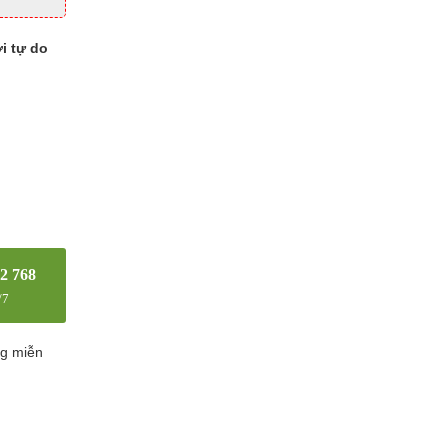
i tự do
2 768
/7
ng miễn